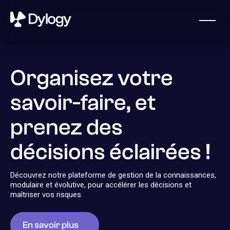
Organisez votre
savoir-faire, et
prenez des
décisions éclairées !
Obtenir une démo
Qui sommes-nous
Découvrez notre plateforme de gestion de la connaissances,
modulaire et évolutive, pour accélérer les décisions et
Dylogy, une start-up française fondée en 2023, aide les
maîtriser vos risques.
assureurs, les réassureurs et les courtiers à exploiter le
potentiel de leurs documents et à gérer leurs risques.
En savoir plus
Contactez-nous